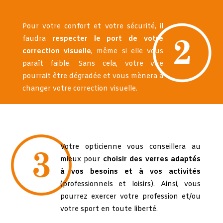
Pour votre confort et votre sécurité, il
faudra
respecter le port de votre
correction visuelle
, même si elle vous
paraît faible. Sans cela, votre vue
pourrait
être
dégradée
et vous mènera à
changer votre correction visuelle.
Votre opticienne vous conseillera au
mieux pour
choisir des verres adaptés
à vos besoins et à vos activités
(professionnels et loisirs). Ainsi, vous
pourrez exercer votre profession et/ou
votre sport en toute liberté.