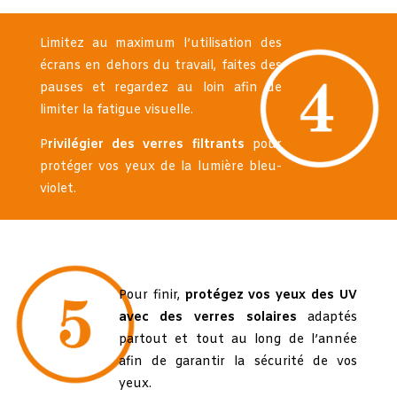
Limitez au maximum l’utilisation des
écrans en dehors du
travail, faites des
pauses et regardez au loin afin de
limiter la fatigue visuelle.
P
rivilégier des verres filtrants
pour
protéger vos yeux de la lumière bleu-
violet.
Pour finir,
protégez vos yeux des UV
avec des verres solaires
adaptés
partout et tout au long de l’année
afin de garantir la sécurité de vos
yeux.