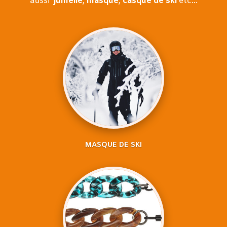
aussi
jumelle
,
masque
,
casque
de ski
etc…
MASQUE DE SKI