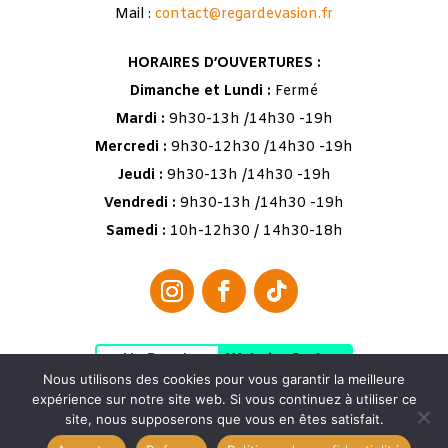
Mail :
contact@regardevasion.fr
HORAIRES D’OUVERTURES :
Dimanche et Lundi :
Fermé
Mardi :
9h30-13h /14h30 -19h
Mercredi :
9h30-12h30 /14h30 -19h
Jeudi :
9h30-13h /14h30 -19h
Vendredi :
9h30-13h /14h30 -19h
Samedi :
10h-12h30 / 14h30-18h
No Result
Website Carbon
Nous utilisons des cookies pour vous garantir la meilleure
expérience sur notre site web. Si vous continuez à utiliser ce
site, nous supposerons que vous en êtes satisfait.