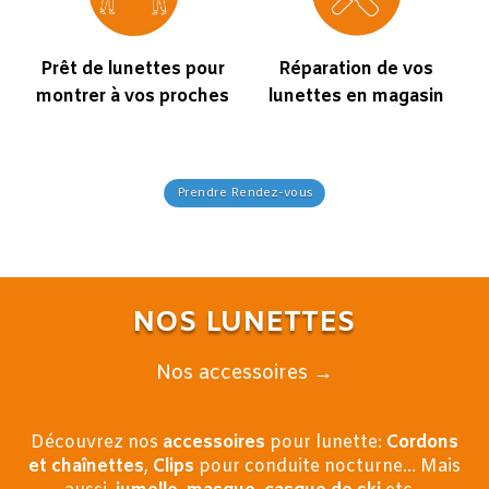
Prêt de lunettes pour
Réparation de vos
montrer à vos proches
lunettes en magasin
Prendre Rendez-vous
NOS LUNETTES
Nos accessoires →
Découvrez nos
accessoires
pour lunette:
Cordons
et chaînettes
,
Clips
pour conduite nocturne…
M
ais